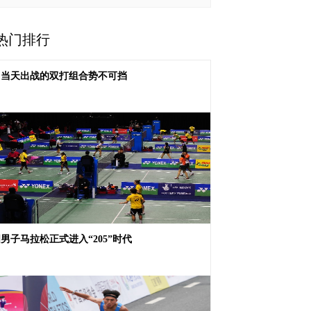
热门排行
羽当天出战的双打组合势不可挡
男子马拉松正式进入“205”时代