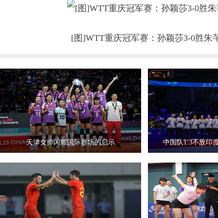
[图]WTT重庆冠军赛：孙颖莎3-0胜朱
天津女排闪耀国际赛场的启示
中国队1:3不敌